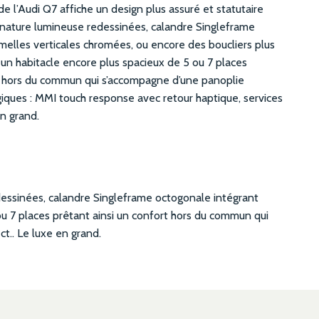
e l’Audi Q7 affiche un design plus assuré et statutaire
gnature lumineuse redessinées, calandre Singleframe
melles verticales chromées, ou encore des boucliers plus
, un habitacle encore plus spacieux de 5 ou 7 places
rt hors du commun qui s’accompagne d’une panoplie
iques : MMI touch response avec retour haptique, services
en grand.
edessinées, calandre Singleframe octogonale intégrant
 ou 7 places prêtant ainsi un confort hors du commun qui
t.. Le luxe en grand.