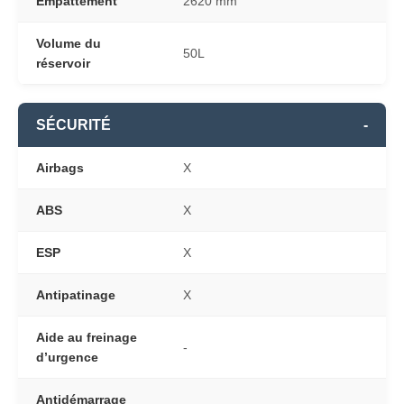
Empattement
2620 mm
Volume du
50L
réservoir
SÉCURITÉ
-
Airbags
X
ABS
X
ESP
X
Antipatinage
X
Aide au freinage
-
d’urgence
Antidémarrage