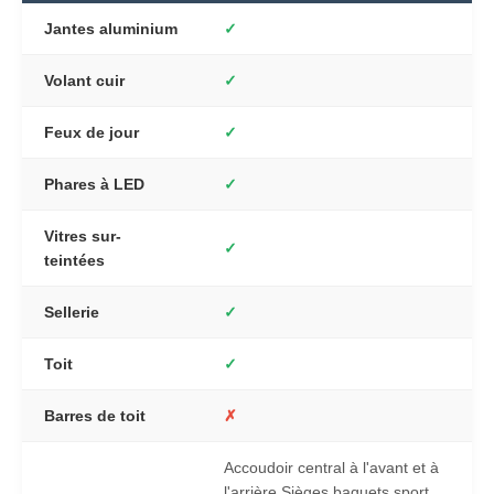
Jantes aluminium
✓
Volant cuir
✓
Feux de jour
✓
Phares à LED
✓
Vitres sur-
✓
teintées
Sellerie
✓
Toit
✓
Barres de toit
✗
Accoudoir central à l'avant et à
l'arrière Sièges baquets sport