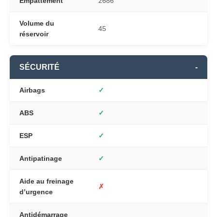
Empattement
2686
Volume du
45
réservoir
SÉCURITÉ
-
Airbags
✓
ABS
✓
ESP
✓
Antipatinage
✓
Aide au freinage
✗
d’urgence
Antidémarrage